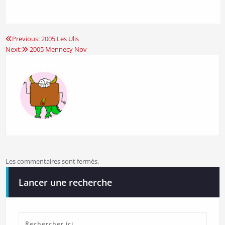
Previous:
2005 Les Ulis
Navigation
Next:
2005 Mennecy Nov
de
l’article
Les commentaires sont fermés.
Lancer une recherche