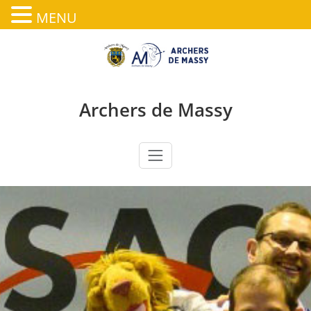
MENU
Skip
to
content
Archers de Massy