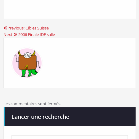
Previous:
Cibles Suisse
Navigation
Next:
2006 Finale IDF salle
de
l’article
Les commentaires sont fermés.
Lancer une recherche