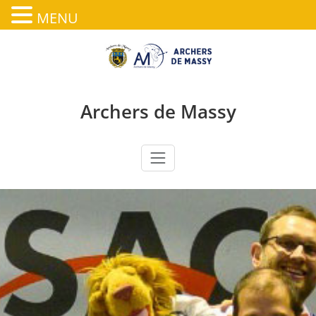
MENU
Skip
to
content
Archers de Massy