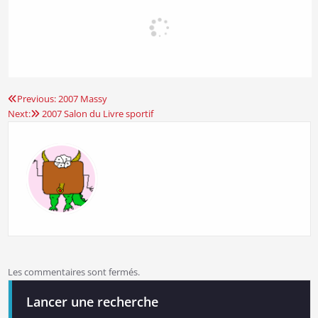
Previous:
2007 Massy
Navigation
Next:
2007 Salon du Livre sportif
de
l’article
Les commentaires sont fermés.
Lancer une recherche