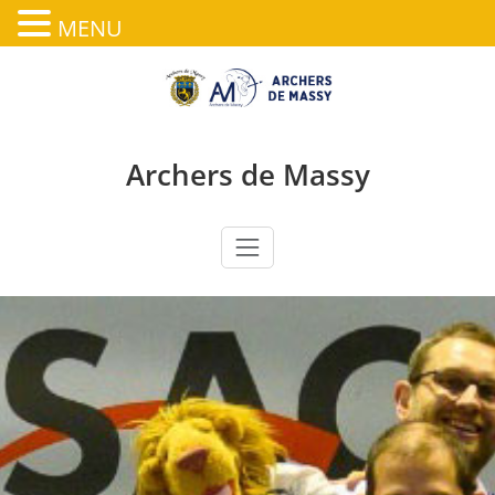
MENU
Skip
to
content
Archers de Massy