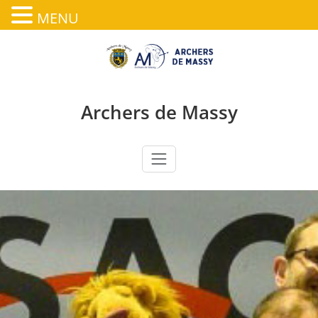
MENU
Skip
to
content
Archers de Massy