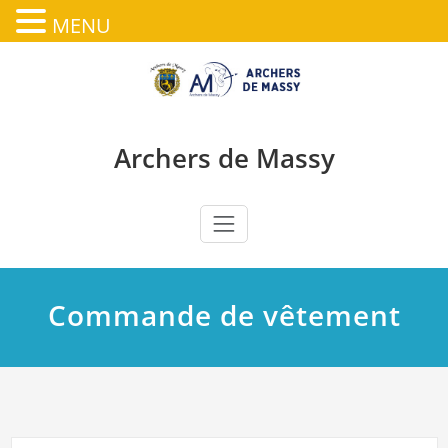
MENU
Skip
to
content
Archers de Massy
Commande de vêtement