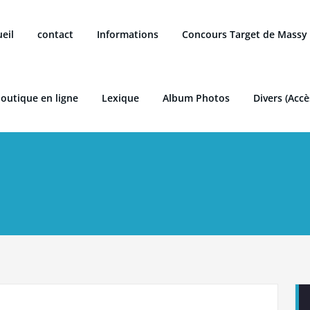
eil
contact
Informations
Concours Target de Massy
boutique en ligne
Lexique
Album Photos
Divers (Accè