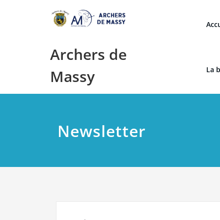
Skip
to
Accu
content
Archers de
La 
Massy
Newsletter