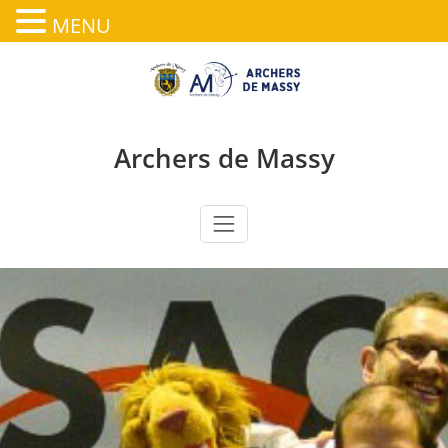
MENU
Skip
to
content
Archers de Massy