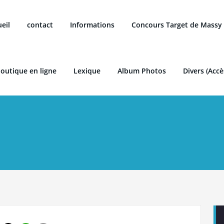
eil
contact
Informations
Concours Target de Massy
boutique en ligne
Lexique
Album Photos
Divers (Accè