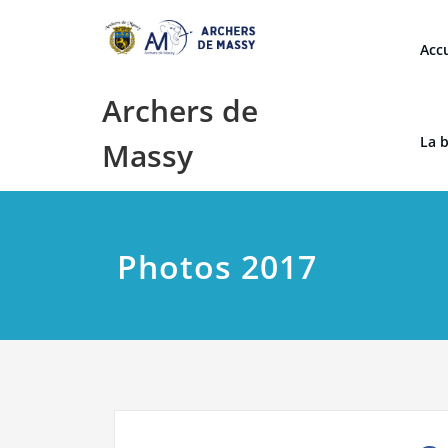
Skip
to
Accu
content
Archers de
La 
Massy
Photos 2017