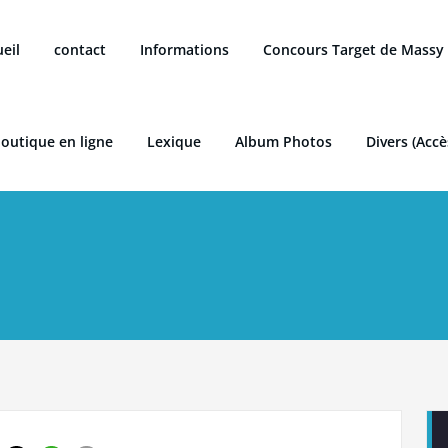
eil
contact
Informations
Concours Target de Massy
boutique en ligne
Lexique
Album Photos
Divers (Accè